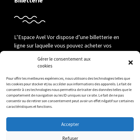
Billetterie
L’Espace Avel Vor dispose d’une billetterie en
ligne sur laquelle vous pouvez acheter vos
billets au tarif adhérent ; prendre votre
Gérer le consentement aux
adhésion et gérer votre compte durant toute la
cookies
saison.
Pour offrir les meilleures expériences, nous utilisons des technologies telles que
Réserver
les cookies pour stocker et/ou accéder aux informations des appareils. Le fait de
consentir à ces technologies nous permettra de traiter des données telles que le
comportement de navigation ou les ID uniques sur ce site. Le fait de ne pas
consentir ou de retirer son consentement peut avoir un effet négatif sur certaines
caractéristiques et fonctions.
Accepter
Mentions légales
|
Politique de confidentialité
|
Refuser