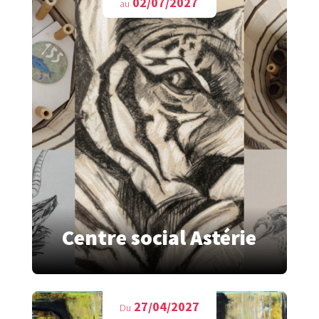
02/07/2027
au
Centre social Astérie
27/04/2027
Du