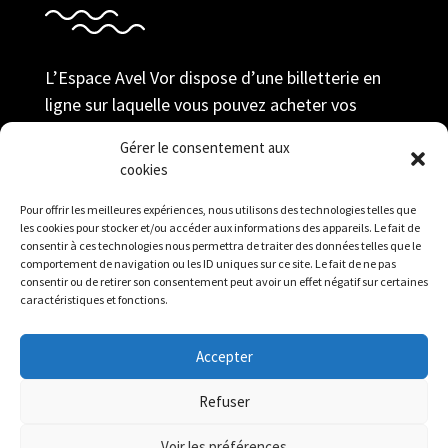
L’Espace Avel Vor dispose d’une billetterie en
ligne sur laquelle vous pouvez acheter vos
billets au tarif adhérent ; prendre votre
Gérer le consentement aux
adhésion et gérer votre compte durant toute la
cookies
saison.
Pour offrir les meilleures expériences, nous utilisons des technologies telles que
Réserver
les cookies pour stocker et/ou accéder aux informations des appareils. Le fait de
consentir à ces technologies nous permettra de traiter des données telles que le
comportement de navigation ou les ID uniques sur ce site. Le fait de ne pas
consentir ou de retirer son consentement peut avoir un effet négatif sur certaines
caractéristiques et fonctions.
Accepter
Mentions légales
|
Politique de confidentialité
|
Refuser
Contact
Voir les préférences