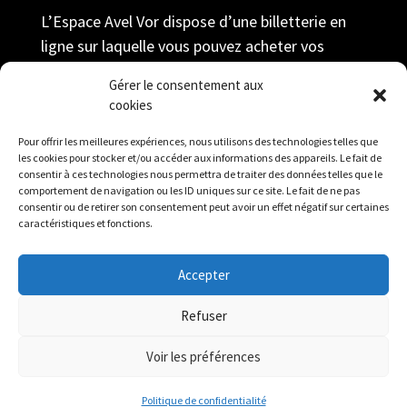
L’Espace Avel Vor dispose d’une billetterie en
ligne sur laquelle vous pouvez acheter vos
billets au tarif adhérent ; prendre votre
Gérer le consentement aux
adhésion et gérer votre compte durant toute la
cookies
saison.
Pour offrir les meilleures expériences, nous utilisons des technologies telles que
Réserver
les cookies pour stocker et/ou accéder aux informations des appareils. Le fait de
consentir à ces technologies nous permettra de traiter des données telles que le
comportement de navigation ou les ID uniques sur ce site. Le fait de ne pas
consentir ou de retirer son consentement peut avoir un effet négatif sur certaines
caractéristiques et fonctions.
Accepter
Mentions légales
|
Politique de confidentialité
|
Refuser
Contact
Voir les préférences
Politique de confidentialité