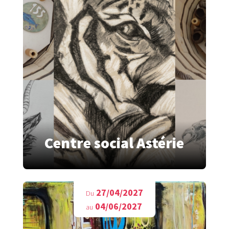
Centre social Astérie
27/04/2027
Du
04/06/2027
au