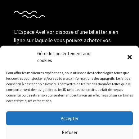
L’Espace Avel Vor dispose d’une billetterie en
ligne sur laquelle vous pouvez acheter vos
billets au tarif adhérent ; prendre votre
Gérer le consentement aux
adhésion et gérer votre compte durant toute la
cookies
saison.
Pour offrir les meilleures expériences, nous utilisons des technologies telles que
Réserver
les cookies pour stocker et/ou accéder aux informations des appareils. Le fait de
consentir à ces technologies nous permettra de traiter des données telles que le
comportement de navigation ou les ID uniques sur ce site. Le fait de ne pas
consentir ou de retirer son consentement peut avoir un effet négatif sur certaines
caractéristiques et fonctions.
Accepter
Mentions légales
|
Politique de confidentialité
|
Refuser