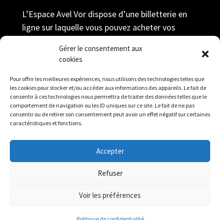
L’Espace Avel Vor dispose d’une billetterie en
ligne sur laquelle vous pouvez acheter vos
billets au tarif adhérent ; prendre votre
Gérer le consentement aux
adhésion et gérer votre compte durant toute la
cookies
saison.
Pour offrir les meilleures expériences, nous utilisons des technologies telles que
Réserver
les cookies pour stocker et/ou accéder aux informations des appareils. Le fait de
consentir à ces technologies nous permettra de traiter des données telles que le
comportement de navigation ou les ID uniques sur ce site. Le fait de ne pas
consentir ou de retirer son consentement peut avoir un effet négatif sur certaines
caractéristiques et fonctions.
Accepter
Mentions légales
|
Politique de confidentialité
|
Refuser
Contact
Voir les préférences
Politique de confidentialité