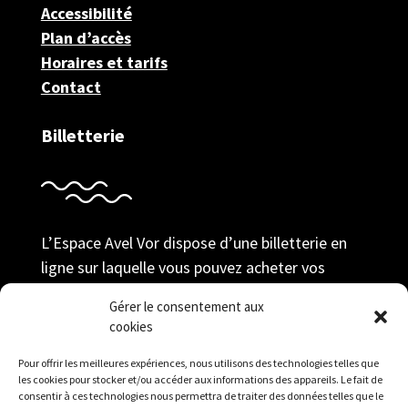
Accessibilité
Plan d’accès
Horaires et tarifs
Contact
Billetterie
L’Espace Avel Vor dispose d’une billetterie en
ligne sur laquelle vous pouvez acheter vos
billets au tarif adhérent ; prendre votre
Gérer le consentement aux
adhésion et gérer votre compte durant toute la
cookies
saison.
Pour offrir les meilleures expériences, nous utilisons des technologies telles que
Réserver
les cookies pour stocker et/ou accéder aux informations des appareils. Le fait de
consentir à ces technologies nous permettra de traiter des données telles que le