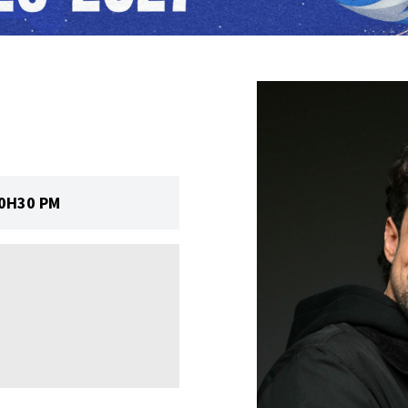
I
20H30 PM