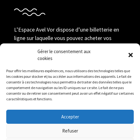
L’Espace Avel Vor dispose d’une billetterie en
ligne sur laquelle vous pouvez acheter vos
billets au tarif adhérent ; prendre votre
Gérer le consentement aux
adhésion et gérer votre compte durant toute la
cookies
saison.
Pour offrir les meilleures expériences, nous utilisons des technologies telles que
Réserver
les cookies pour stocker et/ou accéder aux informations des appareils. Le fait de
consentir à ces technologies nous permettra de traiter des données telles que le
comportement de navigation ou les ID uniques sur ce site. Le fait de ne pas
consentir ou de retirer son consentement peut avoir un effet négatif sur certaines
caractéristiques et fonctions.
Accepter
Mentions légales
|
Politique de confidentialité
|
Refuser
Contact