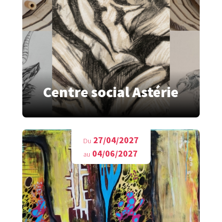
Centre social Astérie
27/04/2027
Du
04/06/2027
au