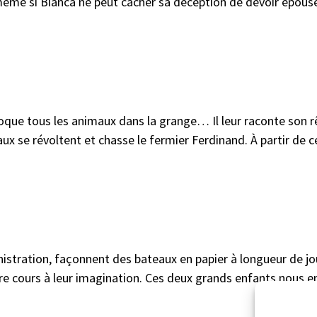
 même si Bianca ne peut cacher sa déception de devoir épou
oque tous les animaux dans la grange… Il leur raconte son r
 se révoltent et chasse le fermier Ferdinand. À partir de ce
tration, façonnent des bateaux en papier à longueur de jour
ibre cours à leur imagination. Ces deux grands enfants nous 